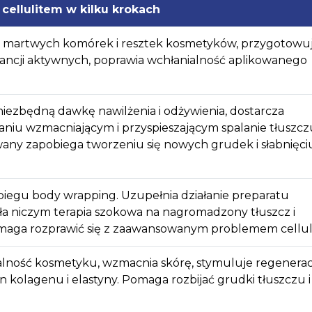
 cellulitem w kilku krokach
z martwych komórek i resztek kosmetyków, przygotowuj
tancji aktywnych, poprawia wchłanialność aplikowanego
iezbędną dawkę nawilżenia i odżywienia, dostarcza
łaniu wzmacniającym i przyspieszającym spalanie tłuszcz
any zapobiega tworzeniu się nowych grudek i słabnięci
iegu body wrapping. Uzupełnia działanie preparatu
ła niczym terapia szokowa na nagromadzony tłuszcz i
maga rozprawić się z zaawansowanym problemem celluli
lność kosmetyku, wzmacnia skórę, stymuluje regeneracj
kolagenu i elastyny. Pomaga rozbijać grudki tłuszczu i