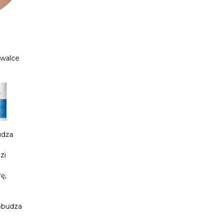
 walce
udza
zi
ę,
pobudza