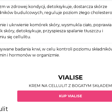
m w zdrowej kondycji, detoksykuje, dostarcza skórze
dników budulcowych, reguluje poziom złego cholestero
nie i ukrwienie komórek skóry, wysmukla ciało, poprawia
 skóry, detoksykuje, przyspiesza spalanie tłuszczu i
u się cellulitu.
ywane badania krwi, w celu kontroli poziomu składnik
amin i hormonów w organizmie.
VIALISE
KREM NA CELLULIT Z BOGATYM SKŁADEM
KUP VIALISE
lit