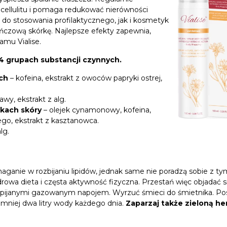
cellulitu i pomaga redukować nierówności
 do stosowania profilaktycznego, jak i kosmetyk
czową skórkę. Najlepsze efekty zapewnia,
amu Vialise.
 4 grupach substancji czynnych.
ch
– kofeina, ekstrakt z owoców papryki ostrej,
kawy, ekstrakt z alg.
kach skóry
– olejek cynamonowy, kofeina,
tego, ekstrakt z kasztanowca.
lg.
aganie w rozbijaniu lipidów, jednak same nie poradzą sobie z ty
rowa dieta i częsta aktywność fizyczna. Przestań więc objadać s
 zapijanymi gazowanym napojem. Wyrzuć śmieci do śmietnika. P
ajmniej dwa litry wody każdego dnia.
Zaparzaj także zieloną he