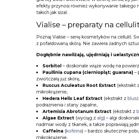
efekty przynosi również wykonywanie takiego m
takich jak sizal.
Vialise – preparaty na cellul
Poznaj Vialise – serię kosmetyków na cellulit.
z pofałdowaną skórą. Nie zawiera żadnych sztuc
Dogłębnie nawilżają, ujędrniają i uelastyczn
Sorbitol
– doskonale wiąże wodę na powierzc
Paullinia cupana (cierniopląt; guarana)
– 
zwiotczałą już skórę,
Ruscus Aculeatus Root Extract
(ekstrakt 
mikrokrążenie,
Hedera Helix Leaf Extract
(ekstrakt z
blus
podrażnienia i stany zapalne,
Artemisia Abrotanum Extract
(ekstrakt z
b
Algae Extract
(wyciąg z
alg
) – algi doskona
nadmiar wody z tkanek, a także poprawiają jędr
Caffeina
(
kofeina
) – bardzo skutecznie pob
mikrokrążenie,