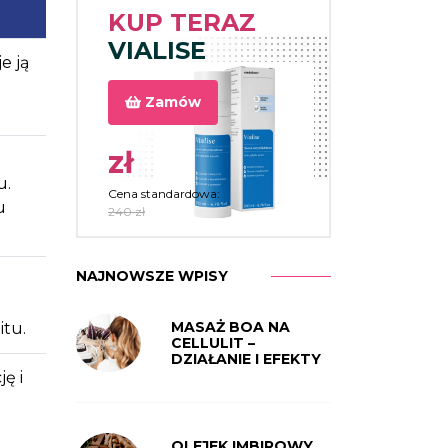
KUP TERAZ
VIALISE
e ją
Zamów
zł
u.
Cena standardowa:
u
240 zł
NAJNOWSZE WPISY
MASAŻ BOA NA
tu.
CELLULIT –
DZIAŁANIE I EFEKTY
ę i
OLEJEK IMBIROWY