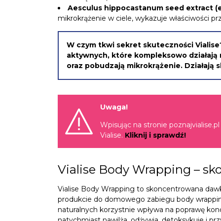
Aesculus hippocastanum seed extract (
mikrokrążenie w ciele, wykazuje właściwości pr
W czym tkwi sekret skuteczności Vialis
aktywnych, które kompleksowo działają na
oraz pobudzają mikrokrążenie. Działają s
Uwaga!
Wpisując na stronie poznajvialise.p
Vialise.
Kliknij i sprawdź!
Vialise Body Wrapping – sk
Vialise Body Wrapping to skoncentrowana dawka
produkcie do domowego zabiegu body wrapping
naturalnych korzystnie wpływa na poprawę kondy
natychmiast nawilża, odżywia, detoksykuje i prz