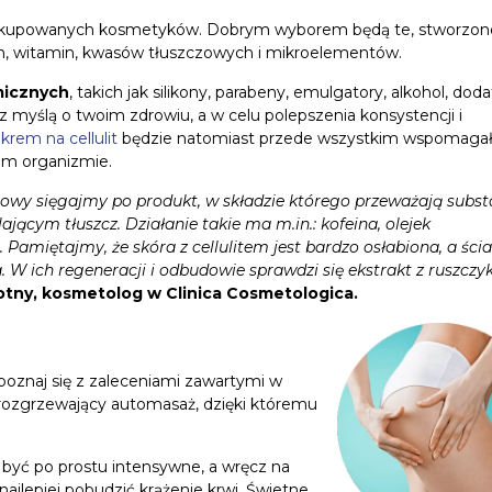
ad kupowanych kosmetyków. Dobrym wyborem będą te, stworzon
lin, witamin, kwasów tłuszczowych i mikroelementów.
micznych
, takich jak silikony, parabeny, emulgatory, alkohol, doda
z myślą o twoim zdrowiu, a w celu polepszenia konsystencji i
y
krem na cellulit
będzie natomiast przede wszystkim wspomaga
oim organizmie.
towy sięgajmy po produkt, w składzie którego przeważają subst
ającym tłuszcz. Działanie takie ma m.in.: kofeina, olejek
Pamiętajmy, że skóra z cellulitem jest bardzo osłabiona, a ścia
W ich regeneracji i odbudowie sprawdzi się ekstrakt z ruszczy
tny, kosmetolog w Clinica Cosmetologica.
apoznaj się z zaleceniami zawartymi w
e rozgrzewający automasaż, dzięki któremu
być po prostu intensywne, a wręcz na
 najlepiej pobudzić krążenie krwi. Świetne