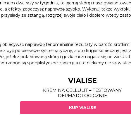
inimum dwa razy w tygodniu, to jędrną skórę masz gwarantowan
erze, a efekty zobaczysz naprawdę szybko. Wykonuj także wykroki,
przysiady ze sztangą, rozgrzej swoje ciało i dopiero wtedy zasto
biecywać naprawdę fenomenalne rezultaty w bardzo krótkim c
sisz być po pierwsze systematyczny, a po drugie konieczny jest
akże, jeżeli z pofałdowaną skórą i guzkami zmagasz się od wielu lat 
zebne są specjalistyczne zabiegi, a i te niekiedy nie są w stan
VIALISE
KREM NA CELLULIT – TESTOWANY
DERMATOLOGICZNIE
KUP VIALISE