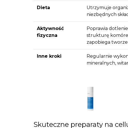
Dieta
Utrzymuje organiz
niezbędnych skła
Aktywność
Poprawia dotlenie
fizyczna
strukturę komórek
zapobiega tworzeni
Inne kroki
Regularnie wykon
mineralnych, wit
Skuteczne preparaty na cellu