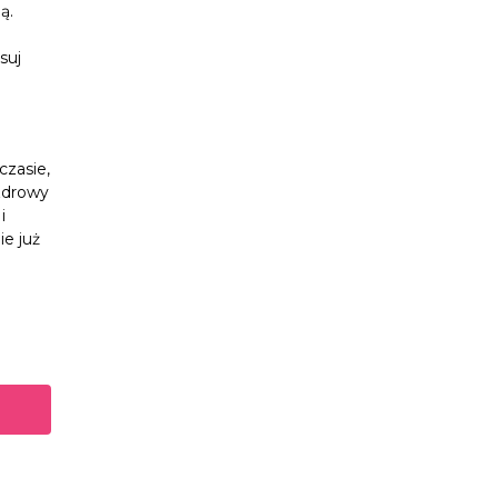
ą.
suj
zasie,
 zdrowy
i
ie już