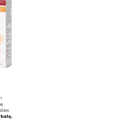
m
ię
ostaw
rbatę,