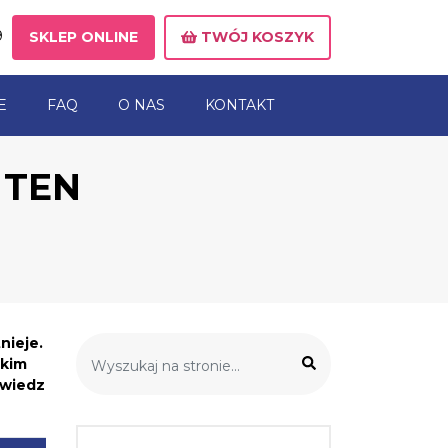
9
SKLEP ONLINE
TWÓJ KOSZYK
E
FAQ
O NAS
KONTAKT
 TEN
nieje.
tkim
owiedz