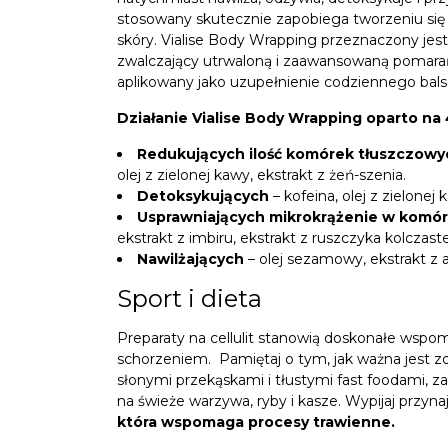
stosowany skutecznie zapobiega tworzeniu się 
skóry. Vialise Body Wrapping przeznaczony jest
zwalczający utrwaloną i zaawansowaną pomarań
aplikowany jako uzupełnienie codziennego bals
Działanie Vialise Body Wrapping oparto na
Redukujących ilość komórek tłuszczowy
olej z zielonej kawy, ekstrakt z żeń-szenia.
Detoksykujących
– kofeina, olej z zielonej 
Usprawniających mikrokrążenie w komór
ekstrakt z imbiru, ekstrakt z ruszczyka kolczas
Nawilżających
– olej sezamowy, ekstrakt z a
Sport i dieta
Preparaty na cellulit stanowią doskonałe wspom
schorzeniem. Pamiętaj o tym, jak ważna jest zd
słonymi przekąskami i tłustymi fast foodami,
na świeże warzywa, ryby i kasze. Wypijaj przyn
która wspomaga procesy trawienne.