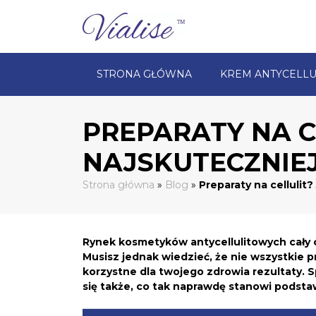
STRONA GŁÓWNA
KREM ANTYCELLU
PREPARATY NA C
NAJSKUTECZNIE
Strona główna
»
Blog
»
Preparaty na cellulit
Rynek kosmetyków antycellulitowych cały cza
Musisz jednak wiedzieć, że nie wszystkie p
korzystne dla twojego zdrowia rezultaty. 
się także, co tak naprawdę stanowi podsta