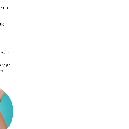
e na
tki
ł
ancje
ny jej
ka