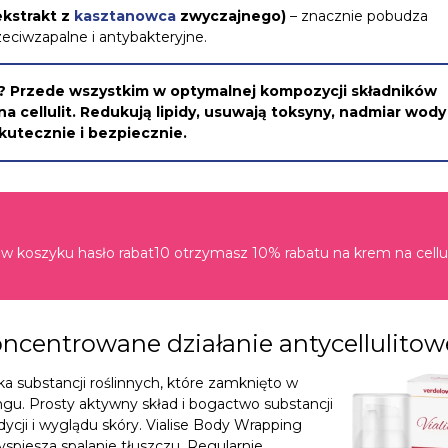
ekstrakt z
kasztanowca
zwyczajnego)
– znacznie pobudza
zeciwzapalne i antybakteryjne.
e? Przede wszystkim w optymalnej kompozycji składników
 cellulit. Redukują lipidy, usuwają toksyny, nadmiar wody
kutecznie i bezpiecznie.
l w koszyku hasło rabat10 otrzymasz 10% rabatu na krem na cellul
oncentrowane działanie antycellulitow
 substancji roślinnych, które zamknięto w
u. Prosty aktywny skład i bogactwo substancji
cji i wyglądu skóry. Vialise Body Wrapping
yspiesza spalanie tłuszczu. Regularnie