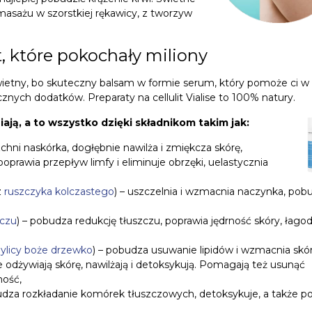
asażu w szorstkiej rękawicy, z tworzyw
it, które pokochały miliony
 Świetny, bo skuteczny balsam w formie serum, który pomoże ci w
znych dodatków. Preparaty na cellulit Vialise to 100% natury.
iają, a to wszystko dzięki składnikom takim jak:
hni naskórka, dogłębnie nawilża i zmiękcza skórę,
poprawia przepływ limfy i eliminuje obrzęki, uelastycznia
z
ruszczyka kolczastego
) – uszczelnia i wzmacnia naczynka, pob
zczu
) – pobudza redukcję tłuszczu, poprawia jędrność skóry, łagod
ylicy boże drzewko
) – pobudza usuwanie lipidów i wzmacnia skór
le odżywiają skórę, nawilżają i detoksykują. Pomagają też usunąć
ność,
udza rozkładanie komórek tłuszczowych, detoksykuje, a także 