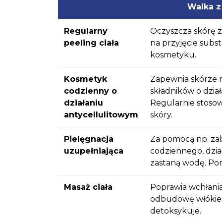
Walka z
Regularny
Oczyszcza skórę 
peeling ciała
na przyjęcie subs
kosmetyku.
Kosmetyk
Zapewnia skórze n
codzienny o
składników o dzia
działaniu
Regularnie stosow
antycellulitowym
skóry.
Pielęgnacja
Za pomocą np. zab
uzupełniająca
codziennego, dzia
zastaną wodę. Po
Masaż ciała
Poprawia wchłania
odbudowę włókien 
detoksykuje.