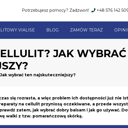
Potrzebujesz pomocy? Zadzwoń!
+48 576 142 50
LITOWY VIALISE
BLOG
ZAMÓW TERAZ
OPINI
ELLULIT? JAK WYBRAĆ
JSZY?
? Jak wybrać ten najskuteczniejszy?
s się rozrasta, a więc problem ich dostępności już nie ist
reparaty na cellulit przyniosą oczekiwane, a przede wszys
Sprawdź zatem, jak wybrać dobry balsam i jak go używać. D
wę walki z tzw. pomarańczową skórką.