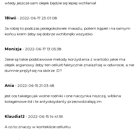
wtedy jeszcze sam olejek będzie się lepiej wchłaniał
18iwii
- 2022-06-17 23:01:08
Ja robię to podczas jakiegokolwiek masażu, potem kąpiel i na samym
końcu krem żeby się dobrze wchłonęło wszystko
Monizja
- 2022-06-17 13:05:38
Jakie są takie podstawowe metody korzystania z wartości jakie ma
olejek arganowy żeby ten cellulit faktycznie znalazł się w odwrocie, a nie
dumnie prężył się na skórze :D?
Ania
- 2022-06-15 21:03:48
jest cos takiego jak wolne rodniki i one naczynka niszczą, włókna
kolagenowe itd i te antyoksydanty przeciwdziałają im
Klaudia12
- 2022-06-15 14:41:59
A co to znaczy w kontekście cellulitu