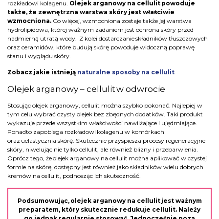
rozkładowi kolagenu.
Olejek arganowy na cellulit powoduje
także, że zewnętrzna warstwa skóry jest właściwie
wzmocniona.
Co więcej, wzmocniona zostaje także jej warstwa
hydrolipidowa, której ważnym zadaniem jest ochrona skóry przed
nadmierną utratą wody. Z kolei dostarczanie składników tłuszczowych
oraz ceramidów, które budują skórę powoduje widoczną poprawę
stanu i wyglądu skóry.
Zobacz jakie istnieją
naturalne sposoby na cellulit
Olejek arganowy – cellulit w odwrocie
Stosując olejek arganowy, cellulit można szybko pokonać. Najlepiej w
tym celu wybrać czysty olejek bez zbędnych dodatków. Taki produkt
wykazuje przede wszystkim właściwości nawilżające i ujędrniające.
Ponadto zapobiega rozkładowi kolagenu w komórkach
oraz uelastycznia skórę. Skutecznie przyspiesza procesy regeneracyjne
skóry, niwelując nie tylko cellulit, ale również blizny i przebarwienia.
Oprócz tego, że olejek arganowy na cellulit można aplikować w czystej
formie na skórę, dostępny jest również jako składników wielu dobrych
kremów na cellulit, podnosząc ich skuteczność.
Podsumowując, olejek arganowy na cellulit jest ważnym
preparatem, który skutecznie redukuje cellulit. Należy
go jednak regularnie stosować. Jednocześnie poza