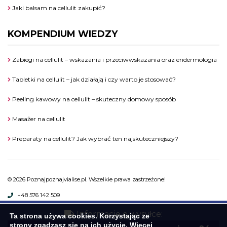
Jaki balsam na cellulit zakupić?
KOMPENDIUM WIEDZY
Zabiegi na cellulit – wskazania i przeciwwskazania oraz endermologia
Tabletki na cellulit – jak działają i czy warto je stosować?
Peeling kawowy na cellulit – skuteczny domowy sposób
Masażer na cellulit
Preparaty na cellulit? Jak wybrać ten najskuteczniejszy?
© 2026 Poznajpoznajvialise.pl. Wszelkie prawa zastrzeżone!
+48 576 142 509
Akceptujemy płatności:
Informacje o wysyłce:
Ta strona używa cookies. Korzystając ze
strony zgadzasz się na ich użycie. Więcej