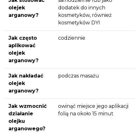
Jak stosować
samodzielnie lub jako
olejek
dodatek do innych
arganowy?
kosmetyków, również
kosmetyków DYI
Jak często
codziennie
aplikować
olejek
arganowy?
Jak nakładać
podczas masażu
olejek
arganowy?
Jak wzmocnić
owinąć miejsce jego aplikacji
działanie
folią na około 15 minut
olejku
arganowego?