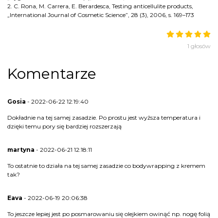
2. C. Rona, M. Carrera, E. Berardesca, Testing anticellulite products,
„International Journal of Cosmetic Science”, 28 (3), 2006, s. 169–173
1 głosów
Komentarze
Gosia
- 2022-06-22 12:19:40
Dokładnie na tej samej zasadzie. Po prostu jest wyższa temperatura i
dzięki temu pory się bardziej rozszerzają
martyna
- 2022-06-21 12:18:11
To ostatnie to działa na tej samej zasadzie co bodywrapping z kremem
tak?
Eava
- 2022-06-19 20:06:38
To jeszcze lepiej jest po posmarowaniu się olejkiem owinąć np. nogę folią