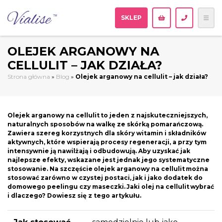
SKLEP
OLEJEK ARGANOWY NA
CELLULIT – JAK DZIAŁA?
Strona główna
»
Blog
»
Olejek arganowy na cellulit – jak działa?
Olejek arganowy na cellulit to jeden z najskuteczniejszych,
naturalnych sposobów na walkę ze skórką pomarańczową.
Zawiera szereg korzystnych dla skóry witamin i składników
aktywnych, które wspierają procesy regeneracji, a przy tym
intensywnie ją nawilżają i odbudowują. Aby uzyskać jak
najlepsze efekty, wskazane jest jednak jego systematyczne
stosowanie. Na szczęście olejek arganowy na cellulit można
stosować zarówno w czystej postaci, jak i jako dodatek do
domowego peelingu czy maseczki. Jaki olej na cellulit wybrać
i dlaczego? Dowiesz się z tego artykułu.