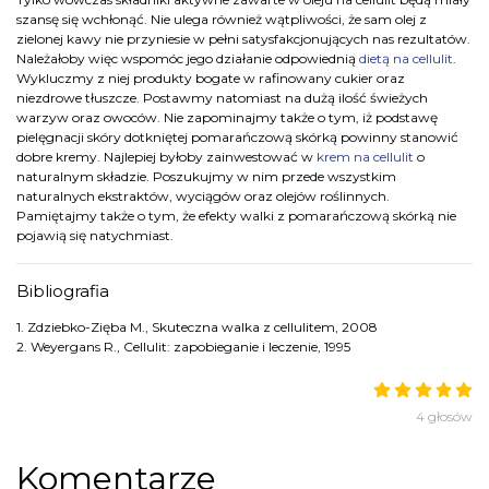
szansę się wchłonąć. Nie ulega również wątpliwości, że sam olej z
zielonej kawy nie przyniesie w pełni satysfakcjonujących nas rezultatów.
Należałoby więc wspomóc jego działanie odpowiednią
dietą na cellulit
.
Wykluczmy z niej produkty bogate w rafinowany cukier oraz
niezdrowe tłuszcze. Postawmy natomiast na dużą ilość świeżych
warzyw oraz owoców. Nie zapominajmy także o tym, iż podstawę
pielęgnacji skóry dotkniętej pomarańczową skórką powinny stanowić
dobre kremy. Najlepiej byłoby zainwestować w
krem na cellulit
o
naturalnym składzie. Poszukujmy w nim przede wszystkim
naturalnych ekstraktów, wyciągów oraz olejów roślinnych.
Pamiętajmy także o tym, że efekty walki z pomarańczową skórką nie
pojawią się natychmiast.
Bibliografia
1. Zdziebko-Zięba M., Skuteczna walka z cellulitem, 2008
2. Weyergans R., Cellulit: zapobieganie i leczenie, 1995
4 głosów
Komentarze