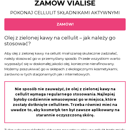
ZAMÓW VIALISE
POKONAJ CELLULIT SKŁADNIKAMI AKTYWNYMI
ZAMÓW!
Olej z zielonej kawy na cellulit – jak należy go
stosować?
Aby olej z zielonej kawy na cellulit miał szansę skutecznie zadziałać,
należy stosować go w przemyślany sposób. Przede wszystkim warto
wyposażyć się w doskonałej jakości olej, koniecznie nierafinowany.
Możemy poszukiwać go w sklepach z ekologicznymi kosmetykami,
zarówno w tych stacjonarnych jak i internetowych.
Nie sposób nie zauważyć, że olej z zielonej kawy na
cellulit wymaga regularnego stosowania. Najlepiej
byłoby codziennie wmasowywać go w miejsca, które
zostały dotknięte cellulitem. Trzeba również mieć na
uwadze to, aby kosmetyk ten był zawsze aplikowany na
starannie oczyszczoną skórę.
Tylko wówczas składniki aktywne zawarte w oleju na cellulit będą miały