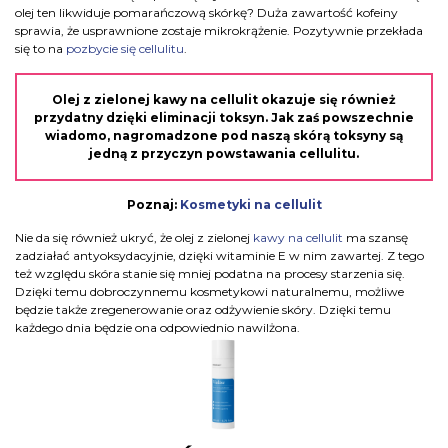
olej ten likwiduje pomarańczową skórkę? Duża zawartość kofeiny
sprawia, że usprawnione zostaje mikrokrążenie. Pozytywnie przekłada
się to na
pozbycie się cellulitu
.
Olej z zielonej kawy na cellulit okazuje się również
przydatny dzięki eliminacji toksyn. Jak zaś powszechnie
wiadomo, nagromadzone pod naszą skórą toksyny są
jedną z przyczyn powstawania cellulitu.
Poznaj:
Kosmetyki na cellulit
Nie da się również ukryć, że olej z zielonej
kawy na cellulit
ma szansę
zadziałać antyoksydacyjnie, dzięki witaminie E w nim zawartej. Z tego
też względu skóra stanie się mniej podatna na procesy starzenia się.
Dzięki temu dobroczynnemu kosmetykowi naturalnemu, możliwe
będzie także zregenerowanie oraz odżywienie skóry. Dzięki temu
każdego dnia będzie ona odpowiednio nawilżona.