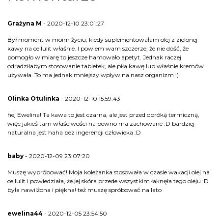
Grażyna M
- 2020-12-10 23:01:27
Był moment w moim życiu, kiedy suplementowałam olej z zielonej
kawy na cellulit właśnie. I powiem wam szczerze, że nie dość, że
pomogło w miarę to jeszcze hamowało apetyt. Jednak raczej
odradziłabym stosowanie tabletek, ale piła kawę lub właśnie kremów
używała. To ma jednak mniejszy wpływ na nasz organizm :)
Olinka Otulinka
- 2020-12-10 15:59:43
hej Ewelina! Ta kawa to jest czarna, ale jest przed obróką termiczną,
więc jakieś tam właściwości na pewno ma zachowane :D bardziej
naturalna jest haha bez ingerencji człowieka :D
baby
- 2020-12-09 23:07:20
Muszę wypróbować! Moja koleżanka stosowała w czasie wakacji olej na
cellulit i powiedziała, że jej skóra przede wszystkim łaknęła tego oleju :D
była nawilżona i piękna! też muszę spróbować na lato
ewelina44
- 2020-12-05 23:54:50